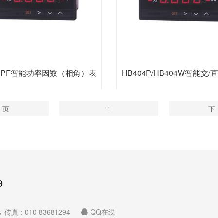
04PF智能功率因数（相角）表
一页
1
下
9
传真：010-83681294
QQ在线