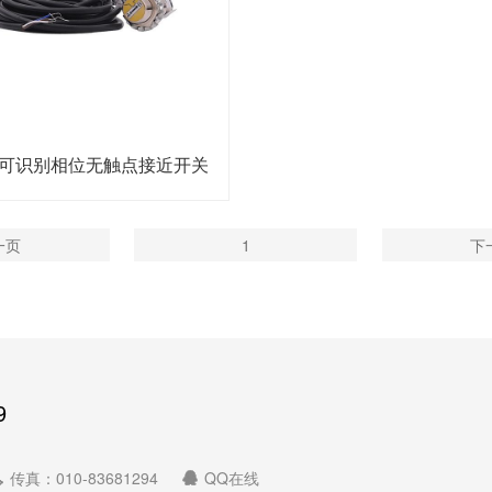
-G可识别相位无触点接近开关
一页
1
下
9
传真：010-83681294
QQ在线